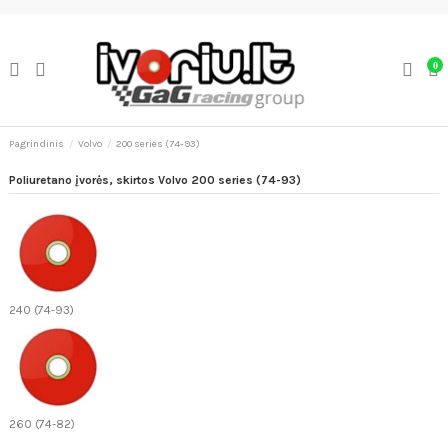
0
Pagrindinis
Volvo
200 series (74-93)
Poliuretano įvorės, skirtos Volvo 200 series (74-93)
240 (74-93)
260 (74-82)