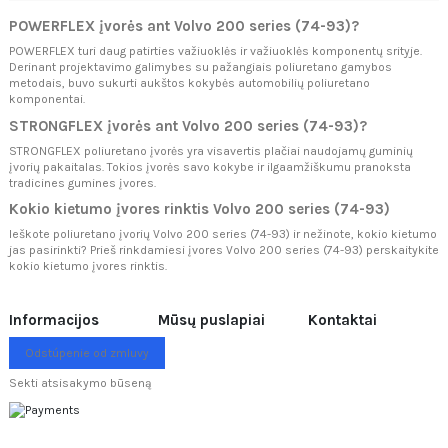
POWERFLEX įvorės ant Volvo 200 series (74-93)?
POWERFLEX turi daug patirties važiuoklės ir važiuoklės komponentų srityje.
Derinant projektavimo galimybes su pažangiais poliuretano gamybos
metodais, buvo sukurti aukštos kokybės automobilių poliuretano
komponentai.
STRONGFLEX įvorės ant Volvo 200 series (74-93)?
STRONGFLEX poliuretano įvorės yra visavertis plačiai naudojamų guminių
įvorių pakaitalas. Tokios įvorės savo kokybe ir ilgaamžiškumu pranoksta
tradicines gumines įvores.
Kokio kietumo įvores rinktis Volvo 200 series (74-93)
Ieškote poliuretano įvorių Volvo 200 series (74-93) ir nežinote, kokio kietumo
jas pasirinkti? Prieš rinkdamiesi įvores Volvo 200 series (74-93) perskaitykite
kokio kietumo įvores rinktis.
Informacijos
Mūsų puslapiai
Kontaktai
Odstúpenie od zmluvy
Sekti atsisakymo būseną