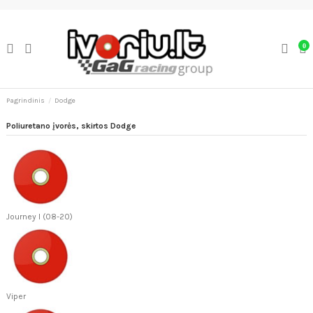
0
Pagrindinis
Dodge
Poliuretano įvorės, skirtos Dodge
Journey I (08-20)
Viper