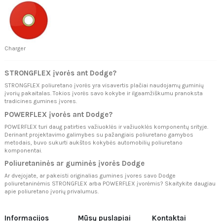
Charger
STRONGFLEX įvorės ant Dodge?
STRONGFLEX poliuretano įvorės yra visavertis plačiai naudojamų guminių
įvorių pakaitalas. Tokios įvorės savo kokybe ir ilgaamžiškumu pranoksta
tradicines gumines įvores.
POWERFLEX įvorės ant Dodge?
POWERFLEX turi daug patirties važiuoklės ir važiuoklės komponentų srityje.
Derinant projektavimo galimybes su pažangiais poliuretano gamybos
metodais, buvo sukurti aukštos kokybės automobilių poliuretano
komponentai.
Poliuretaninės ar guminės įvorės Dodge
Ar dvejojate, ar pakeisti originalias gumines įvores savo Dodge
poliuretaninėmis STRONGFLEX arba POWERFLEX įvorėmis? Skaitykite daugiau
apie
poliuretano įvorių privalumus.
Informacijos
Mūsų puslapiai
Kontaktai