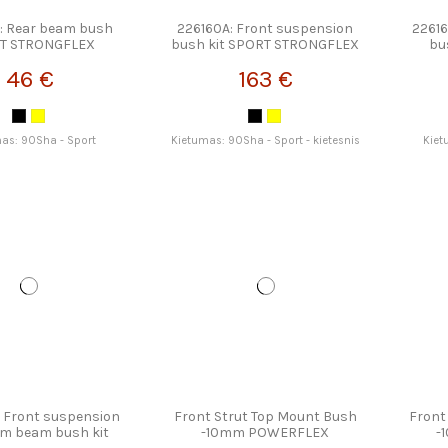
: Rear beam bush
226160A: Front suspension
22616
T STRONGFLEX
bush kit SPORT STRONGFLEX
bu
46 €
163 €
as: 90Sha - Sport
Kietumas: 90Sha - Sport - kietesnis
Kiet
 Front suspension
Front Strut Top Mount Bush
Front
am beam bush kit
-10mm POWERFLEX
-