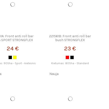
1A: Front anti roll bar
221561B: Front anti roll bar
h SPORT STRONGFLEX
bush STRONGFLEX
24 €
23 €
s: 90Sha - Sport - kietesnis
Kietumas: 80Sha - Standard
a
Nauja