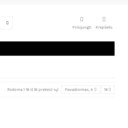
Prisijungti
Krepšelis
Rodoma 1-16 iš 16 prekės(-ių)
Pavadinimas, A - Z
16