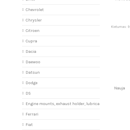
S
Chevrolet
Chrysler
Kietumas: 90
Citroen
Cupra
Dacia
Daewoo
Datsun
Dodge
Nauja
DS
Engine mounts, exhaust holder, lubricant
Ferrari
Fiat