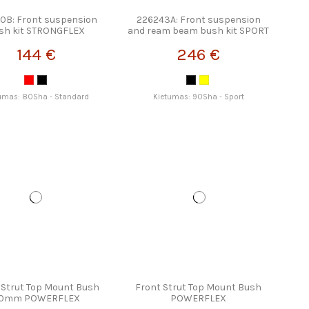
0B: Front suspension
226243A: Front suspension
sh kit STRONGFLEX
and ream beam bush kit SPORT
STRONGFLEX
144 €
246 €
umas: 80Sha - Standard
Kietumas: 90Sha - Sport
 Strut Top Mount Bush
Front Strut Top Mount Bush
10mm POWERFLEX
POWERFLEX