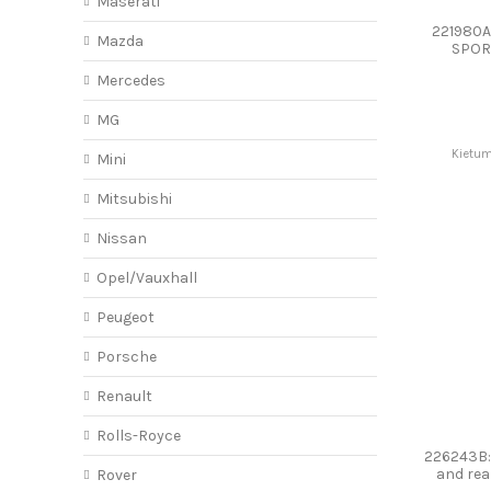
Maserati
221980A
Mazda
SPOR
Mercedes
MG
Kietum
Mini
Mitsubishi
Nissan
Opel/Vauxhall
Peugeot
Porsche
Renault
Rolls-Royce
226243B:
and re
Rover