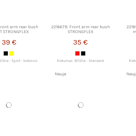
Front arm rear bush
221667B: Front arm rear bush
2218
T STRONGFLEX
STRONGFLEX
m
39 €
35 €
Sha - Sport - kietesnis
Kietumas: 80Sha - Standard
Kie
Nauja
Nauj