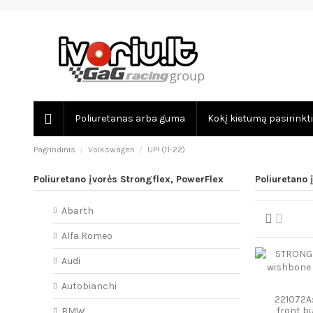
Poliuretanas arba guma
Kokį kietumą pasirinkti
Pagrindinis
Volkswagen
UP! (11-22)
Poliuretano įvorės Strongflex, PowerFlex
Poliuretano 
Abarth
Alfa Romeo
Audi
Autobianchi
221072A:
front 
BMW