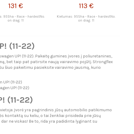
131 €
113 €
: 95Sha - Race - hardestNo.
Kietumas: 95Sha - Race - hardestNo.
on diag: 11
on diag: 11
! (11-22)
wagen UP! (11-22). Pakeitę gumines įvores į poliuretanines,
, bet taip pat patirsite naują vairavimo pojūtį. Strongflex
. Su šiuo pakeitimu pasieksite vairavimo jausmą, kurio
 UP! (11-22)
agen UP! (11-22)
! (11-22)
 vietoje. Įvorė yra pagrindinis jūsų automobilio patikimumo
ontaktą su keliu, o tai ženkliai prisideda prie jūsų
ar ne viskas! Be to, rida yra padidinta lyginant su