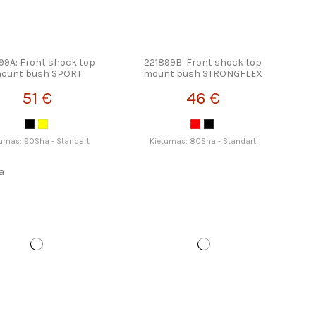
99A: Front shock top
221899B: Front shock top
ount bush SPORT
mount bush STRONGFLEX
STRONGFLEX
51 €
46 €
tumas: 90Sha - Standart
Kietumas: 80Sha - Standart
a