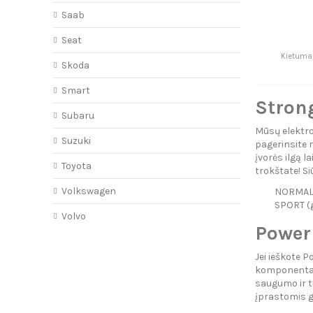
S
Saab
Seat
Kietuma
Skoda
Smart
Strong
Subaru
Mūsų elektron
Suzuki
pagerinsite 
įvorės ilgą l
Toyota
trokštate! Si
Volkswagen
NORMAL (
SPORT (g
Volvo
PowerF
Jei ieškote P
komponentas.
saugumo ir t
įprastomis g