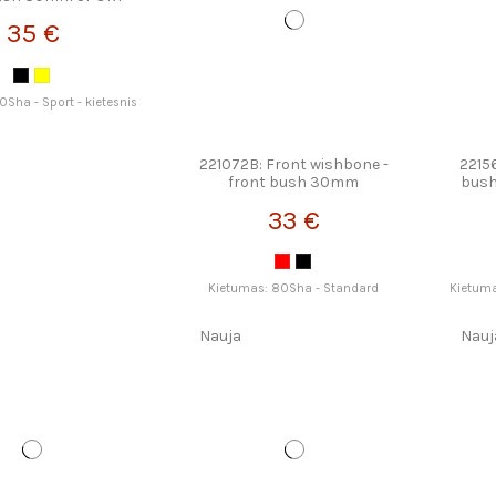
TRONGFLEX
35 €
Sha - Sport - kietesnis
221072B: Front wishbone -
22156
front bush 30mm
bus
STRONGFLEX
33 €
Kietumas: 80Sha - Standard
Kietuma
Nauja
Nauj