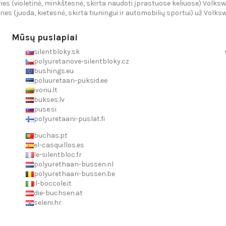
ies (violetinė, minkštesnė, skirta naudoti įprastuose keliuose) Volksw
ries (juoda, kietesnė, skirta tiuningui ir automobilių sportui) už Volks
Mūsų puslapiai
silentbloky.sk
polyuretanove-silentbloky.cz
bushings.eu
poluuretaan-puksid.ee
ivoriu.lt
bukses.lv
puse.si
polyuretaani-puslat.fi
buchas.pt
el-casquillos.es
le-silentbloc.fr
polyurethaan-bussen.nl
polyurethaan-bussen.be
il-boccole.it
die-buchsen.at
seleni.hr