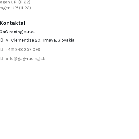
agen UP! (11-22)
wagen UP! (11-22)
Kontaktai
GaG racing s.r.o.
Vl. Clementisa 20, Trnava, Slovakia
+421 948 357 099
info@gag-racing.sk