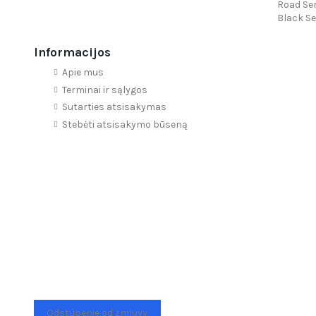
Road Ser
Black Se
Informacijos
Apie mus
Terminai ir sąlygos
Sutarties atsisakymas
Stebėti atsisakymo būseną
Odstúpenie od zmluvy