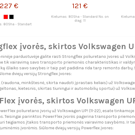
TRONGFLEX
227 €
121 €
Kietumas: 80Sha - Standard No. on
Kietumas
diag: 11
s: 80Sha - Standart
flex įvorės, skirtos Volkswagen UP
inėje parduotuvėje galite rasti Strongflex poliuretano įvores už Volks
ne tik vairavimą savo transporto priemonės charakteristikas ir valdymą
aiką išlaiko savo savybes ir taip pat padidina rida tarp remonto darbų
ūlome dviejų versijų Strongflex įvores:
raudona, minkštesnė, skirta naudoti įprastais keliais) už Volkswagen
eltonas, kietesnis, skirtas tiuningui ir automobilių sportui) už Volksw
lex įvorės, skirtos Volkswagen UP
owerFlex poliuretano įvorių už Volkswagen UP! (11-22), esate tinkamoje
 Teisingai parinktos PowerFlex įvorės pagerina transporto priemonės k
uri teigiamos įtakos transporto priemonės vairavimo savybėms. Ir tai d
uminėmis įvorėmis. Siūlome dviejų versijų Powerflex įvores: