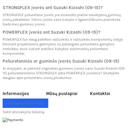
STRONGFLEX įvorės ant Suzuki Kizashi (09-15)?
STRONGFLEX poliuretano įvorės yra visavertis plačiai naudojamų guminių
įvorių pakaitalas. Tokios įvorės savo kokybe ir ilgaamžiškumu pranoksta
tradicines gumines įvores.
POWERFLEX įvorės ant Suzuki Kizashi (09-15)?
POWERFLEX turi daug patirties važiuoklės ir važiuoklės komponentų srityje.
Derinant projektavimo galimybes su pažangiais poliuretano gamybos
metodais, buvo sukurti aukštos kokybės automobilių poliuretano
komponentai.
Poliuretaninės ar guminės įvorės Suzuki Kizashi (09-15)
Ar dvejojate, ar pakeisti originalias gumines įvores savo Suzuki Kizashi (09-
15) poliuretaninėmis STRONGFLEX arba POWERFLEX įvorėmis? Skaitykite
daugiau apie
poliuretano įvorių privalumus.
Informacijos
Mūsų puslapiai
Kontaktai
Odstúpenie od zmluvy
Sekti atsisakymo būseną