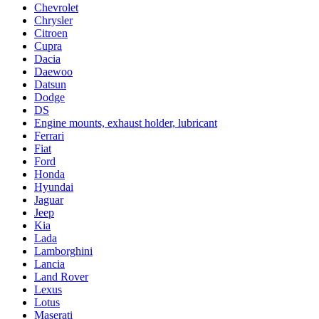
Chevrolet
Chrysler
Citroen
Cupra
Dacia
Daewoo
Datsun
Dodge
DS
Engine mounts, exhaust holder, lubricant
Ferrari
Fiat
Ford
Honda
Hyundai
Jaguar
Jeep
Kia
Lada
Lamborghini
Lancia
Land Rover
Lexus
Lotus
Maserati