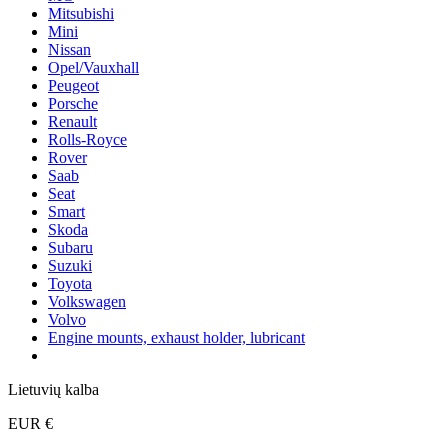
Mitsubishi
Mini
Nissan
Opel/Vauxhall
Peugeot
Porsche
Renault
Rolls-Royce
Rover
Saab
Seat
Smart
Skoda
Subaru
Suzuki
Toyota
Volkswagen
Volvo
Engine mounts, exhaust holder, lubricant
Lietuvių kalba
EUR €