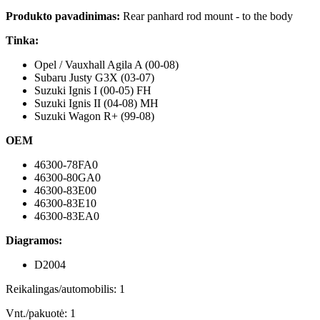
Produkto pavadinimas:
Rear panhard rod mount - to the body
Tinka:
Opel / Vauxhall Agila A (00-08)
Subaru Justy G3X (03-07)
Suzuki Ignis I (00-05) FH
Suzuki Ignis II (04-08) MH
Suzuki Wagon R+ (99-08)
OEM
46300-78FA0
46300-80GA0
46300-83E00
46300-83E10
46300-83EA0
Diagramos:
D2004
Reikalingas/automobilis: 1
Vnt./pakuotė: 1