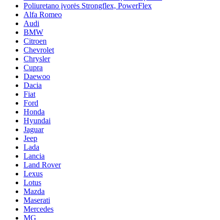
Poliuretano įvorės Strongflex, PowerFlex
Alfa Romeo
Audi
BMW
Citroen
Chevrolet
Chrysler
Cupra
Daewoo
Dacia
Fiat
Ford
Honda
Hyundai
Jaguar
Jeep
Lada
Lancia
Land Rover
Lexus
Lotus
Mazda
Maserati
Mercedes
MG