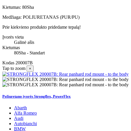
Kietumas: 80Sha
Medžiaga: POLIURETANAS (PUR/PU)
Prie kiekvieno produkto pridedame tepalą!
Įvorės vieta
Galinė ašis
Kietumas
80Sha - Standart
Kodas
200007B
Tap to zoom
×
Poliuretano įvorės Strongflex, PowerFlex
Abarth
Alfa Romeo
Audi
Autobianchi
BMW