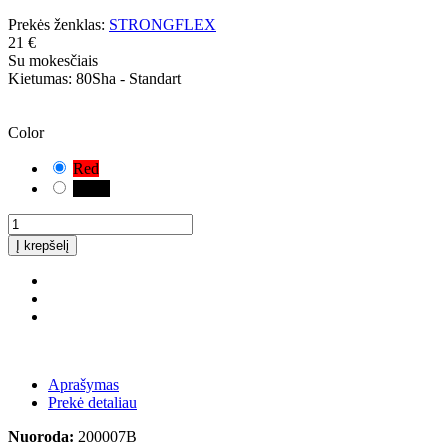
Prekės ženklas:
STRONGFLEX
21 €
Su mokesčiais
Kietumas:
80Sha - Standart
SAUGOTIS!
Pasirinkote numatytąjį derinį. Atidžiai patikrinkite ir išmatuokite jūsų
Color
Red
Black
Į krepšelį
Aprašymas
Prekė detaliau
Nuoroda:
200007B