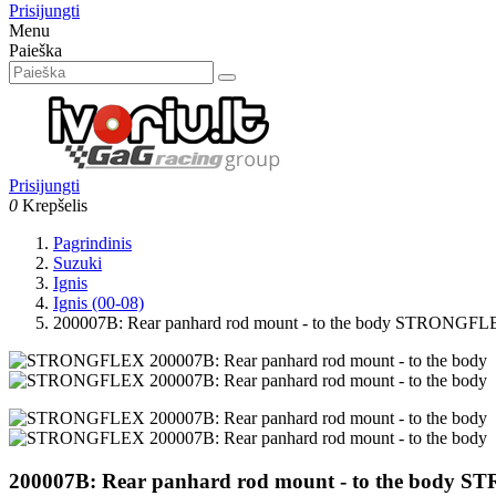
Prisijungti
Menu
Paieška
Prisijungti
0
Krepšelis
Pagrindinis
Suzuki
Ignis
Ignis (00-08)
200007B: Rear panhard rod mount - to the body STRONGF
200007B: Rear panhard rod mount - to the body