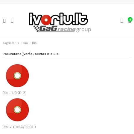
0
Pagrindinis
Kia
Rio
Poliuretano įvorės, skirtos Kia Rio
Rio III UB (11-17)
Rio IV YB/SC/FB (17-)