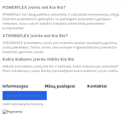
POWERFLEX įvorės ant Kia Rio?
POWERFLEX turi daug patirties važiuoklės ir važiuoklės komponentų srityje.
Derinant projektavimo galimybes su pažangiais poliuretano gamybos
metodais, buvo sukurti aukštos kokybės automobilių poliuretano
komponentai.
STRONGFLEX įvorės ant Kia Rio?
STRONGFLEX poliuretano įvorės yra visavertis plačiai naudojamų guminių
įvorių pakaitalas. Tokios įvorės savo kokybe ir ilgaamžiškumu pranoksta
tradicines gumines įvores.
Kokio kietumo įvores rinktis Kia Rio
Ieškote poliuretano įvorių Kia Rio ir nežinote, kokio kietumo jas pasirinkti?
Prieš rinkdamiesi įvores Kia Rio perskaitykite
kokio kietumo įvores rinktis.
Informacijos
Mūsų puslapiai
Kontaktai
Odstúpenie od zmluvy
Sekti atsisakymo būseną