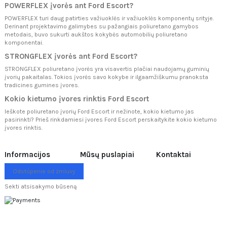
POWERFLEX įvorės ant Ford Escort?
POWERFLEX turi daug patirties važiuoklės ir važiuoklės komponentų srityje.
Derinant projektavimo galimybes su pažangiais poliuretano gamybos
metodais, buvo sukurti aukštos kokybės automobilių poliuretano
komponentai.
STRONGFLEX įvorės ant Ford Escort?
STRONGFLEX poliuretano įvorės yra visavertis plačiai naudojamų guminių
įvorių pakaitalas. Tokios įvorės savo kokybe ir ilgaamžiškumu pranoksta
tradicines gumines įvores.
Kokio kietumo įvores rinktis Ford Escort
Ieškote poliuretano įvorių Ford Escort ir nežinote, kokio kietumo jas
pasirinkti? Prieš rinkdamiesi įvores Ford Escort perskaitykite
kokio kietumo
įvores rinktis.
Informacijos
Mūsų puslapiai
Kontaktai
Odstúpenie od zmluvy
Sekti atsisakymo būseną